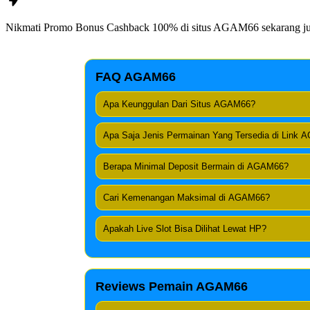
Nikmati Promo Bonus Cashback 100% di situs
AGAM66
sekarang j
FAQ AGAM66
Apa Keunggulan Dari Situs AGAM66?
Apa Saja Jenis Permainan Yang Tersedia di Link
Berapa Minimal Deposit Bermain di AGAM66?
Cari Kemenangan Maksimal di AGAM66?
Apakah Live Slot Bisa Dilihat Lewat HP?
Reviews Pemain AGAM66