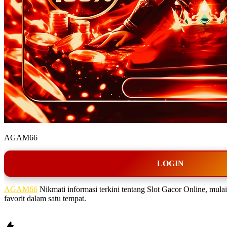
AGAM66
LOGIN
AGAM66
Nikmati informasi terkini tentang Slot Gacor Online, mula
favorit dalam satu tempat.