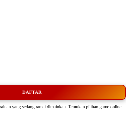
DAFTAR
permainan yang sedang ramai dimainkan. Temukan pilihan game online