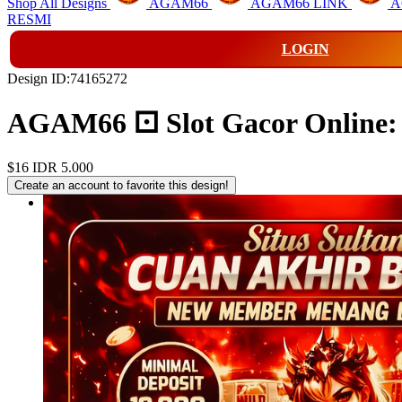
Shop All Designs
AGAM66
AGAM66 LINK
A
RESMI
LOGIN
Design ID:74165272
AGAM66 ⚀ Slot Gacor Online: 
$16
IDR 5.000
Create an account to favorite this design!