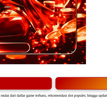
, mulai dari daftar game terbaru, rekomendasi slot populer, hingga u