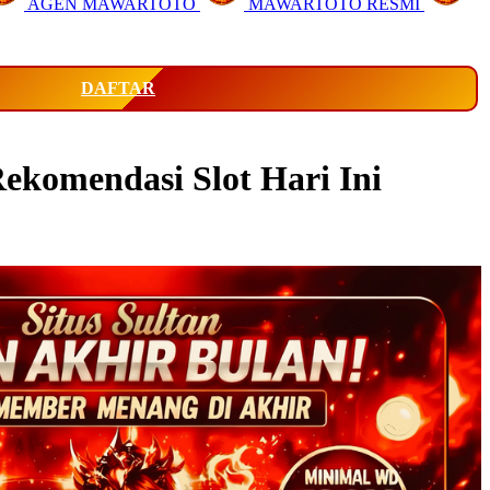
AGEN MAWARTOTO
MAWARTOTO RESMI
DAFTAR
komendasi Slot Hari Ini