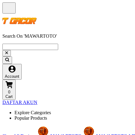
Search On 'MAWARTOTO'
Account
0
Cart
DAFTAR AKUN
Explore Categories
Popular Products