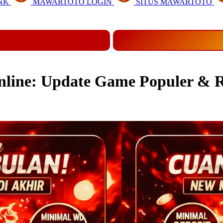
NK
MAWARTOTO LOGIN
SITUS MAWARTOTO
ne: Update Game Populer & Re