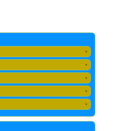
+
+
+
+
+